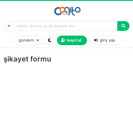
gündem
kayıt ol
giriş yap
şikayet formu