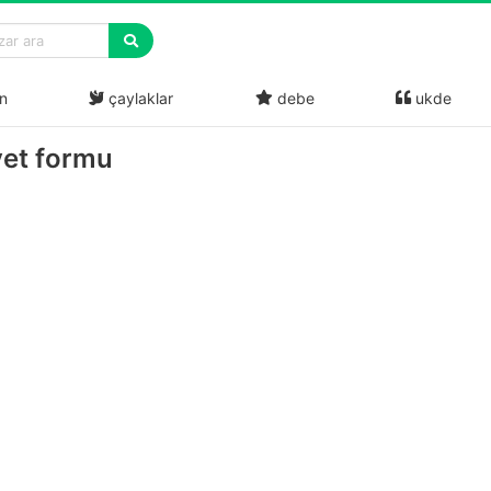
n
çaylaklar
debe
ukde
yet formu