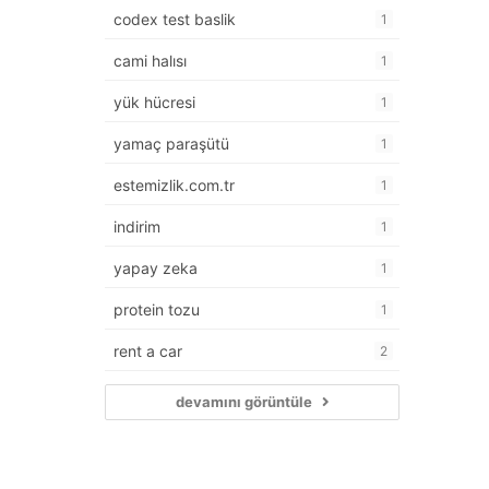
codex test baslik
1
cami halısı
1
yük hücresi
1
yamaç paraşütü
1
estemizlik.com.tr
1
indirim
1
yapay zeka
1
protein tozu
1
rent a car
2
devamını görüntüle