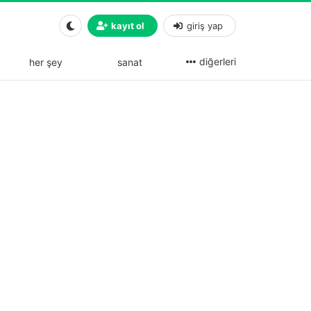
kayıt ol
giriş yap
diğerleri
her şey
sanat