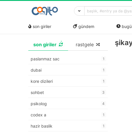
son giriler
gündem
bugü
şika
son giriler
rastgele
paslanmaz sac
1
dubai
1
kore dizileri
1
sohbet
3
psikolog
4
codex a
1
hazir baslik
1