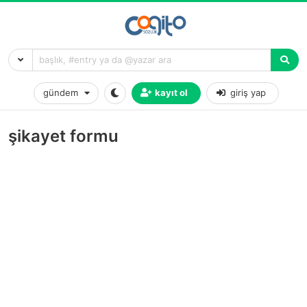
gündem
kayıt ol
giriş yap
şikayet formu