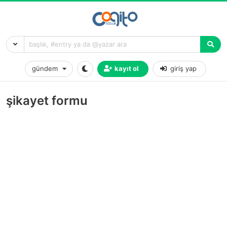
gündem
kayıt ol
giriş yap
şikayet formu