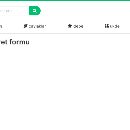
n
çaylaklar
debe
ukde
yet formu