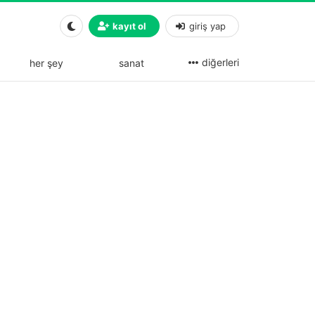
kayıt ol
giriş yap
diğerleri
her şey
sanat