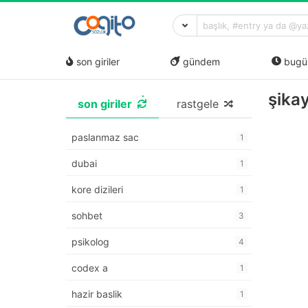
son giriler
gündem
bugü
şika
son giriler
rastgele
paslanmaz sac
1
dubai
1
kore dizileri
1
sohbet
3
psikolog
4
codex a
1
hazir baslik
1