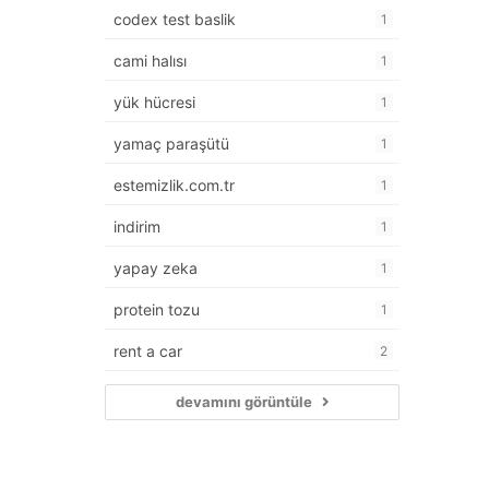
codex test baslik
1
cami halısı
1
yük hücresi
1
yamaç paraşütü
1
estemizlik.com.tr
1
indirim
1
yapay zeka
1
protein tozu
1
rent a car
2
devamını görüntüle