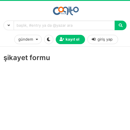
gündem
kayıt ol
giriş yap
şikayet formu