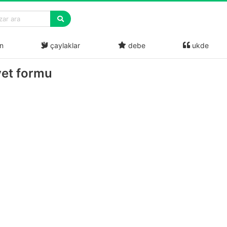
n
çaylaklar
debe
ukde
yet formu