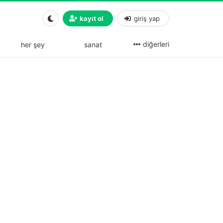
kayıt ol
giriş yap
diğerleri
her şey
sanat