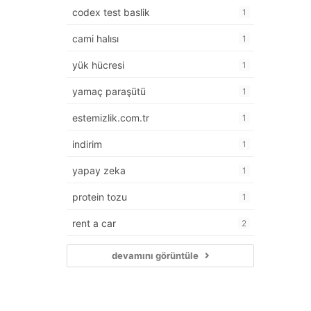
codex test baslik
1
cami halısı
1
yük hücresi
1
yamaç paraşütü
1
estemizlik.com.tr
1
indirim
1
yapay zeka
1
protein tozu
1
rent a car
2
devamını görüntüle