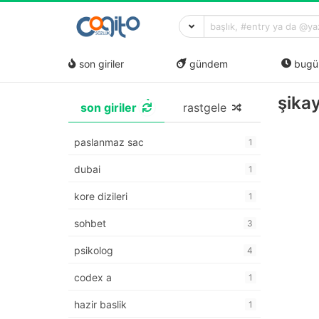
son giriler
gündem
bugü
şika
son giriler
rastgele
paslanmaz sac
1
dubai
1
kore dizileri
1
sohbet
3
psikolog
4
codex a
1
hazir baslik
1