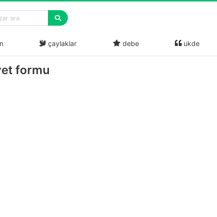
n
çaylaklar
debe
ukde
yet formu