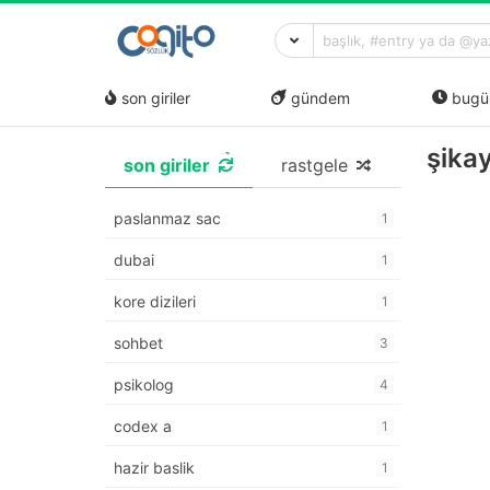
son giriler
gündem
bugü
şika
son giriler
rastgele
paslanmaz sac
1
dubai
1
kore dizileri
1
sohbet
3
psikolog
4
codex a
1
hazir baslik
1