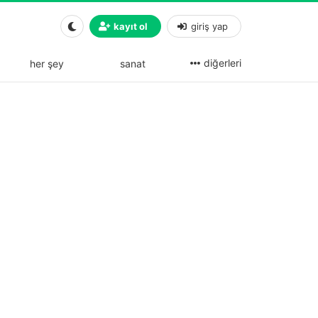
kayıt ol
giriş yap
diğerleri
her şey
sanat