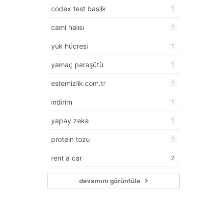
codex test baslik
1
cami halısı
1
yük hücresi
1
yamaç paraşütü
1
estemizlik.com.tr
1
indirim
1
yapay zeka
1
protein tozu
1
rent a car
2
devamını görüntüle