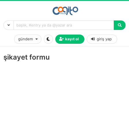
gündem
kayıt ol
giriş yap
şikayet formu