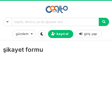
gündem
kayıt ol
giriş yap
şikayet formu