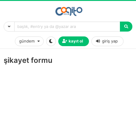
gündem
kayıt ol
giriş yap
şikayet formu