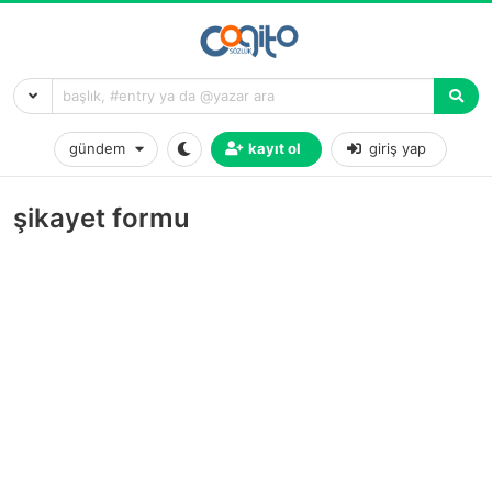
gündem
kayıt ol
giriş yap
şikayet formu