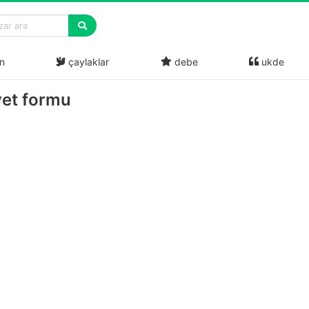
n
çaylaklar
debe
ukde
yet formu