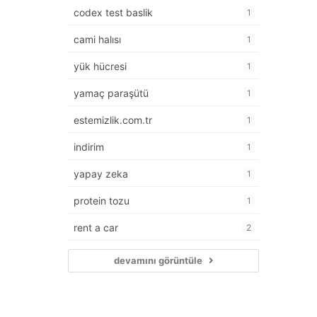
codex test baslik
1
cami halısı
1
yük hücresi
1
yamaç paraşütü
1
estemizlik.com.tr
1
indirim
1
yapay zeka
1
protein tozu
1
rent a car
2
devamını görüntüle