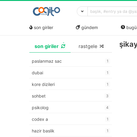
son giriler
gündem
bugü
şika
son giriler
rastgele
paslanmaz sac
1
dubai
1
kore dizileri
1
sohbet
3
psikolog
4
codex a
1
hazir baslik
1