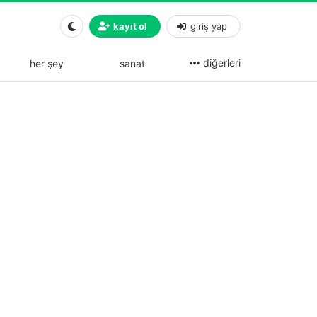
kayıt ol
giriş yap
diğerleri
her şey
sanat