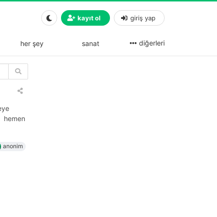
kayıt ol
giriş yap
diğerleri
her şey
sanat
eye
n
hemen
anonim