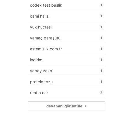
codex test baslik
1
cami halısı
1
yük hücresi
1
yamaç paraşütü
1
estemizlik.com.tr
1
indirim
1
yapay zeka
1
protein tozu
1
rent a car
2
devamını görüntüle