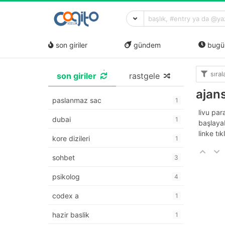
son giriler
gündem
bugü
sıra
son giriler
rastgele
ajan
paslanmaz sac
1
livu pa
dubai
1
başlayab
linke tık
kore dizileri
1
sohbet
3
psikolog
4
codex a
1
hazir baslik
1