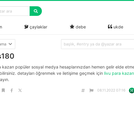
n
çaylaklar
debe
ukde
lama
s180
ra kazan popüler sosyal medya hesaplarınızdan hemen gelir elde etm
ilirsiniz. detayları öğrenmek ve iletişime geçmek için
livu para kaza
layın.
08.11.2022 07:16