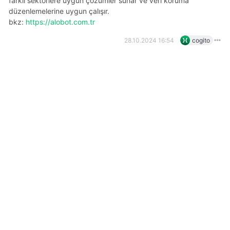
farklı sektörlere uygun çözümler sunar ve veri koruma
düzenlemelerine uygun çalışır.
bkz:
https://alobot.com.tr
28.10.2024 16:54
cogito