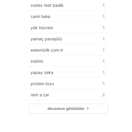
codex test baslik
1
cami halısı
1
yük hücresi
1
yamaç paraşütü
1
estemizlik.com.tr
1
indirim
1
yapay zeka
1
protein tozu
1
rent a car
2
devamını görüntüle