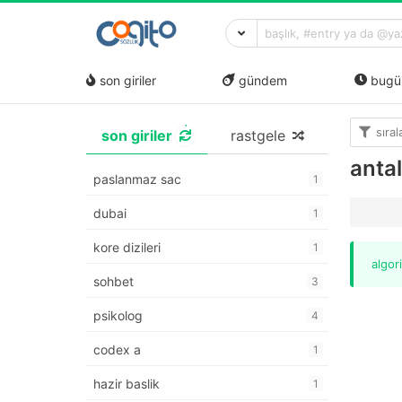
son giriler
gündem
bugü
sıra
son giriler
rastgele
anta
paslanmaz sac
1
dubai
1
kore dizileri
1
algor
sohbet
3
psikolog
4
codex a
1
hazir baslik
1