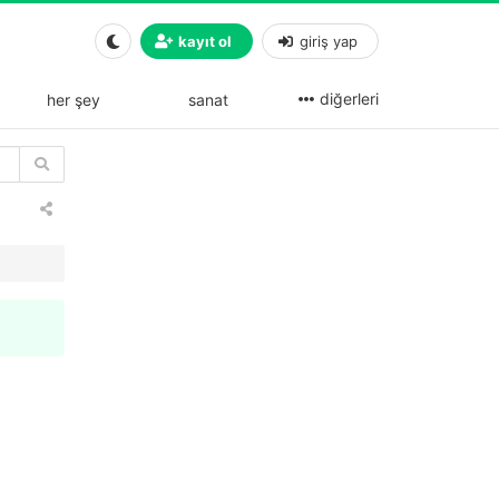
kayıt ol
giriş yap
diğerleri
her şey
sanat