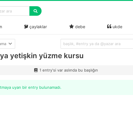
n
çaylaklar
debe
ukde
lama
lya yetişkin yüzme kursu
1 entry'si var aslında bu başlığın
itmaya uyan bir entry bulunamadı.