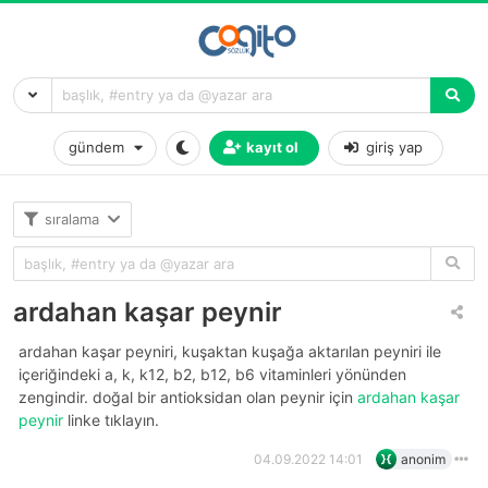
gündem
kayıt ol
giriş yap
sıralama
ardahan kaşar peynir
ardahan kaşar peyniri, kuşaktan kuşağa aktarılan peyniri ile
içeriğindeki a, k, k12, b2, b12, b6 vitaminleri yönünden
zengindir. doğal bir antioksidan olan peynir için
ardahan kaşar
peynir
linke tıklayın.
04.09.2022 14:01
anonim