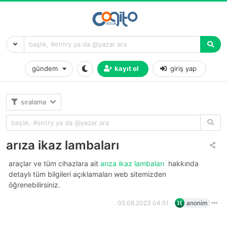
gündem
kayıt ol
giriş yap
sıralama
arıza ikaz lambaları
araçlar ve tüm cihazlara ait
arıza ikaz lambaları
hakkında
detaylı tüm bilgileri açıklamaları web sitemizden
öğrenebilirsiniz.
05.08.2023 04:51
anonim