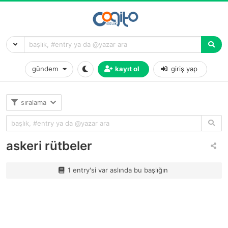
gündem
kayıt ol
giriş yap
sıralama
askeri rütbeler
1 entry'si var aslında bu başlığın