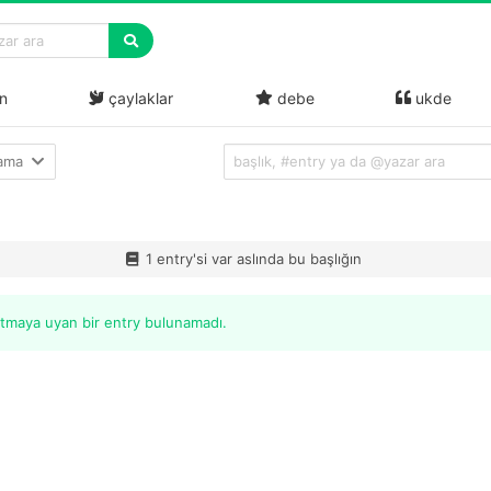
n
çaylaklar
debe
ukde
lama
1 entry'si var aslında bu başlığın
itmaya uyan bir entry bulunamadı.