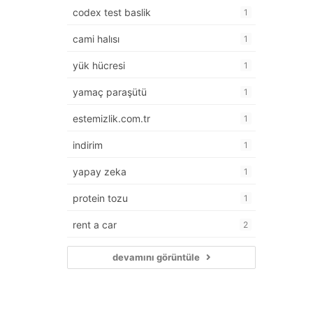
codex test baslik
1
cami halısı
1
yük hücresi
1
yamaç paraşütü
1
estemizlik.com.tr
1
indirim
1
yapay zeka
1
protein tozu
1
rent a car
2
devamını görüntüle