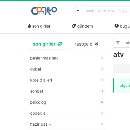
son giriler
gündem
bugü
sıra
son giriler
rastgele
atv
paslanmaz sac
1
dubai
1
kore dizileri
1
algor
sohbet
3
psikolog
4
codex a
1
hazir baslik
1