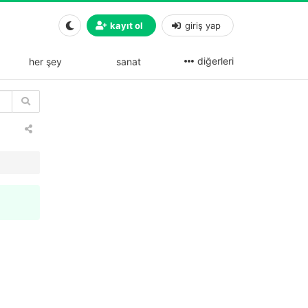
kayıt ol
giriş yap
diğerleri
her şey
sanat