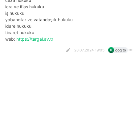
ceza hukuku
i̇cra ve i̇flas hukuku
i̇ş hukuku
yabancılar ve vatandaşlık hukuku
i̇dare hukuku
ticaret hukuku
web:
https://targal.av.tr
28.07.2024 19:05
cogito