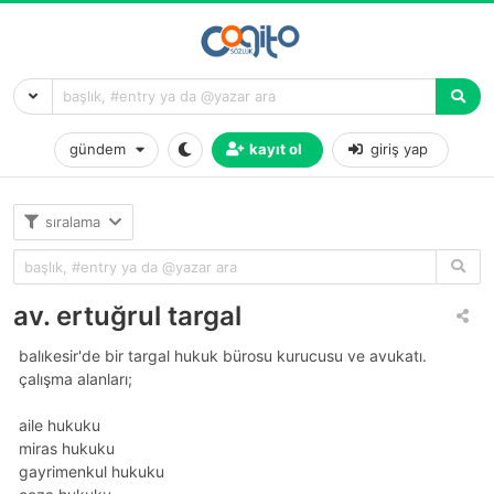
gündem
kayıt ol
giriş yap
sıralama
av. ertuğrul targal
balıkesir'de bir targal hukuk bürosu kurucusu ve avukatı.
çalışma alanları;
aile hukuku
miras hukuku
gayrimenkul hukuku