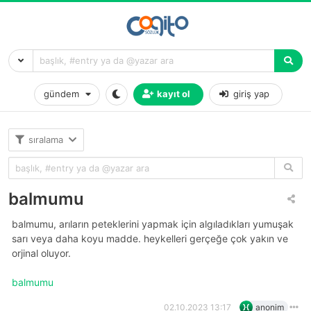
gündem
kayıt ol
giriş yap
sıralama
balmumu
balmumu, arıların peteklerini yapmak için algıladıkları yumuşak
sarı veya daha koyu madde. heykelleri gerçeğe çok yakın ve
orjinal oluyor.
balmumu
02.10.2023 13:17
anonim