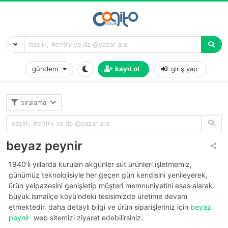
gündem
kayıt ol
giriş yap
sıralama
beyaz peynir
1940'lı yıllarda kurulan akgünler süt ürünleri işletmemiz,
günümüz teknolojisiyle her geçen gün kendisini yenileyerek,
ürün yelpazesini genişletip müşteri memnuniyetini esas alarak
büyük i̇smailçe köyü'ndeki tesisimizde üretime devam
etmektedir. daha detaylı bilgi ve ürün siparişleriniz için
beyaz
peynir
web sitemizi ziyaret edebilirsiniz.