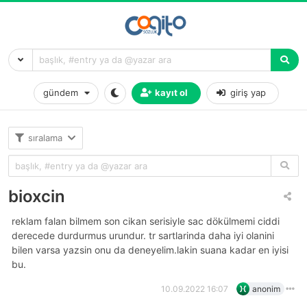
gündem
kayıt ol
giriş yap
sıralama
bioxcin
reklam falan bilmem son cikan serisiyle sac dökülmemi ciddi
derecede durdurmus urundur. tr sartlarinda daha iyi olanini
bilen varsa yazsin onu da deneyelim.lakin suana kadar en iyisi
bu.
10.09.2022 16:07
anonim