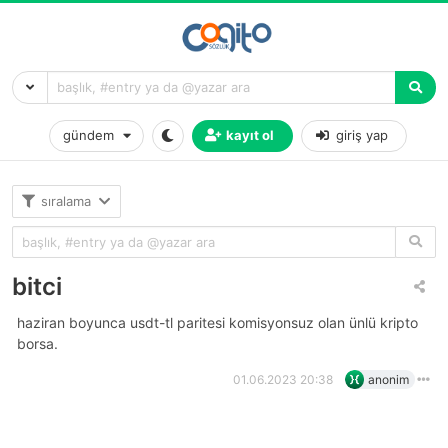
gündem
kayıt ol
giriş yap
sıralama
bitci
haziran boyunca usdt-tl paritesi komisyonsuz olan ünlü kripto
borsa.
01.06.2023 20:38
anonim