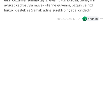
etkili çözümler sunmaktayız. evla hukuk bürosu, deneyimli
avukat kadrosuyla müvekkillerine güvenilir, özgün ve hızlı
hukuki destek sağlamak adına sürekli bir çaba içindedir.
28.02.2024 17:19
anonim