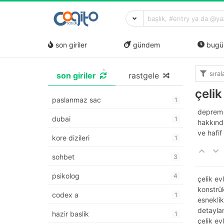
son giriler
gündem
bugü
sıra
son giriler
rastgele
çelik
paslanmaz sac
1
deprem r
dubai
1
hakkın
ve hafif 
kore dizileri
1
sohbet
3
psikolog
4
çelik ev
konstrük
codex a
1
esneklik
detaylan
hazir baslik
1
çelik ev