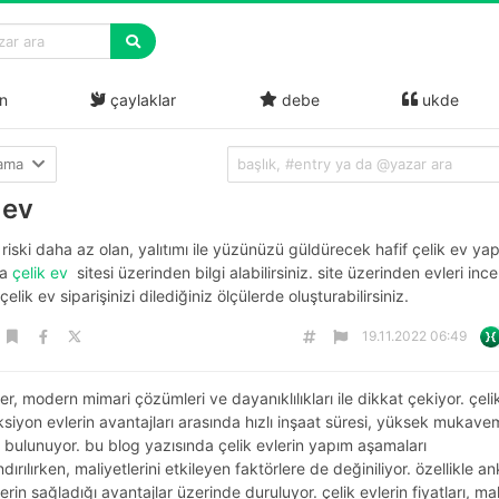
n
çaylaklar
debe
ukde
lama
 ev
iski daha az olan, yalıtımı ile yüzünüzü güldürecek hafif çelik ev yap
da
çelik ev
sitesi üzerinden bilgi alabilirsiniz. site üzerinden evleri ince
çelik ev siparişinizi dilediğiniz ölçülerde oluşturabilirsiniz.
19.11.2022 06:49
ler, modern mimari çözümleri ve dayanıklılıkları ile dikkat çekiyor. çeli
siyon evlerin avantajları arasında hızlı inşaat süresi, yüksek mukave
 bulunuyor. bu blog yazısında çelik evlerin yapım aşamaları
dırılırken, maliyetlerini etkileyen faktörlere de değiniliyor. özellikle a
lerin sağladığı avantajlar üzerinde duruluyor. çelik evlerin fiyatları, m