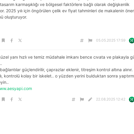
, tasarım karmaşıklığı ve bölgesel faktörlere bağlı olarak değişkenlik
or. 2025 yılı için öngörülen çelik ev fiyat tahminleri de makalenin önem
ü oluşturuyor.
v
05.05.2025 17:59
güzel yanı hızlı ve temiz müdahale imkanı bence cıvata ve plakayla g
..
ağlantılar güçlendirilir, çaprazlar eklenir, titreşim kontrol altına alınır.
ı, kontrolü kolay bir iskelet.. o yüzden yerini bulduktan sonra yaptır
yin..
www.aesyapi.com
22.08.2025 12:42