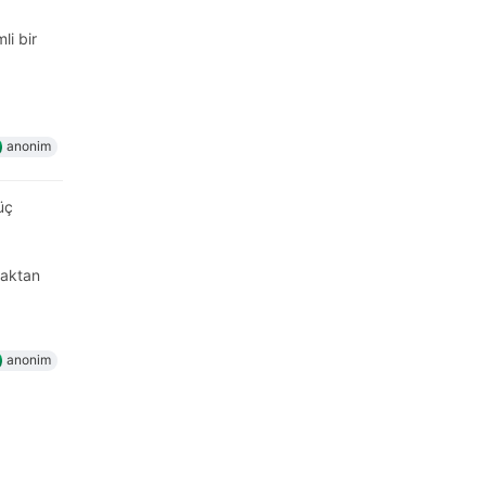
li bir
anonim
üç
maktan
anonim