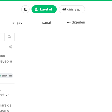
kayıt ol
giriş yap
diğerleri
her şey
sanat
ımı
leyebilir
anonim
k
met ve
nkara'da
alzeme