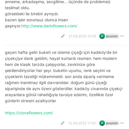
anneme, arkadaşıma, sevgilime... üçünde de problemsiz
teslimat oldu.
görseldeki ile birebir aynıydı.
bazen işler sorunsuz olunca insan
şaşırıyor.
http://www.derinflowers.com/
27.08.2025 15:18
anonim
geçen hafta gelin buketi ve isteme çiçeği için kadıköy’de bir
çiçekçiye denk geldim, hayat kurtardı resmen. hem modern
hem de klasik tarzda çalışıyorlar, zevkinize göre
şekillendiriyorlar her şeyi. buketin uyumu, renk seçimi ve
çiçeklerin tazeliği mükemmeldi. son anda sipariş vermeme
rağmen inanılmaz ilgili davrandılar. doğum günü çiçeği
siparişinde de aynı özeni gösterdiler. kadıköy civarında çiçekçi
arayanlara gönül rahatlığıyla tavsiye ederim, özellikle özel
günlerin stresini azaltıyorlar
https://cloveflowers.com/
12.09.2025 11:20
anonim