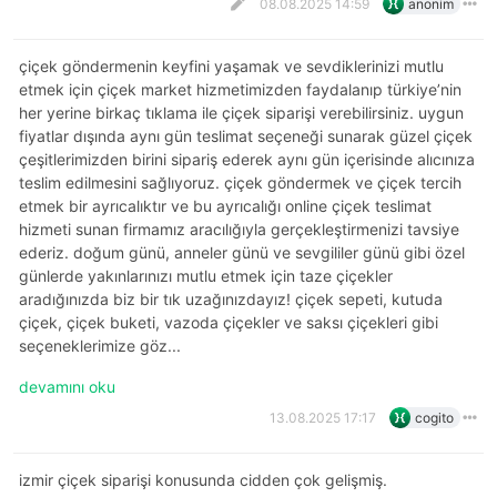
08.08.2025 14:59
anonim
çiçek göndermenin keyfini yaşamak ve sevdiklerinizi mutlu
etmek için çiçek market hizmetimizden faydalanıp türkiye’nin
her yerine birkaç tıklama ile çiçek siparişi verebilirsiniz. uygun
fiyatlar dışında aynı gün teslimat seçeneği sunarak güzel çiçek
çeşitlerimizden birini sipariş ederek aynı gün içerisinde alıcınıza
teslim edilmesini sağlıyoruz. çiçek göndermek ve çiçek tercih
etmek bir ayrıcalıktır ve bu ayrıcalığı online çiçek teslimat
hizmeti sunan firmamız aracılığıyla gerçekleştirmenizi tavsiye
ederiz. doğum günü, anneler günü ve sevgililer günü gibi özel
günlerde yakınlarınızı mutlu etmek için taze çiçekler
aradığınızda biz bir tık uzağınızdayız! çiçek sepeti, kutuda
çiçek, çiçek buketi, vazoda çiçekler ve saksı çiçekleri gibi
seçeneklerimize göz...
devamını oku
13.08.2025 17:17
cogito
izmir çiçek siparişi konusunda cidden çok gelişmiş.