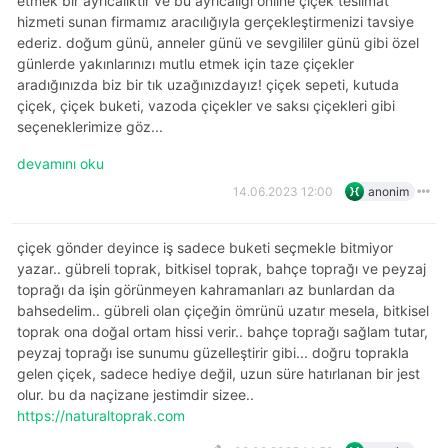
etmek bir ayrıcalıktır ve bu ayrıcalığı online çiçek teslimat
hizmeti sunan firmamız aracılığıyla gerçekleştirmenizi tavsiye
ederiz. doğum günü, anneler günü ve sevgililer günü gibi özel
günlerde yakınlarınızı mutlu etmek için taze çiçekler
aradığınızda biz bir tık uzağınızdayız! çiçek sepeti, kutuda
çiçek, çiçek buketi, vazoda çiçekler ve saksı çiçekleri gibi
seçeneklerimize göz...
devamını oku
14.06.2023 12:00
anonim
çiçek gönder deyince iş sadece buketi seçmekle bitmiyor
yazar.. gübreli toprak, bitkisel toprak, bahçe toprağı ve peyzaj
toprağı da işin görünmeyen kahramanları az bunlardan da
bahsedelim.. gübreli olan çiçeğin ömrünü uzatır mesela, bitkisel
toprak ona doğal ortam hissi verir.. bahçe toprağı sağlam tutar,
peyzaj toprağı ise sunumu güzelleştirir gibi... doğru toprakla
gelen çiçek, sadece hediye değil, uzun süre hatırlanan bir jest
olur. bu da naçizane jestimdir sizee..
https://naturaltoprak.com