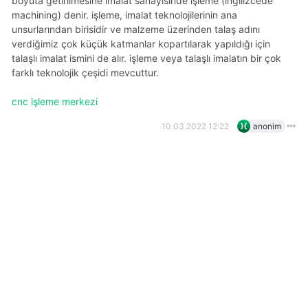
boyuta getirilmesine imalat sanayisinde işleme (ingilizcede
machining) denir. i̇şleme, imalat teknolojilerinin ana
unsurlarından birisidir ve malzeme üzerinden talaş adını
verdiğimiz çok küçük katmanlar kopartılarak yapıldığı için
talaşlı imalat ismini de alır. i̇şleme veya talaşlı imalatın bir çok
farklı teknolojik çeşidi mevcuttur.
cnc işleme merkezi
10.03.2022 12:22
anonim