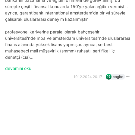
bankanın pazarlama ve eğitim birimlerinde görev almış, bu
süreçte çeşitli finansal konularda 150'ye yakın eğitim vermiştir.
ayrıca, garantibank international amsterdam'da bir yıl süreyle
çalışarak uluslararası deneyim kazanmıştır.
profesyonel kariyerine paralel olarak bahçeşehir
üniversitesi'nde mba ve amsterdam üniversitesi'nde uluslararası
finans alanında yüksek lisans yapmıştır. ayrıca, serbest
muhasebeci mali müşavirlik (smmm) ruhsatı, sertifikalı i̇ç
denetçi (cia)...
devamını oku
19.12.2024 20:17
cogito