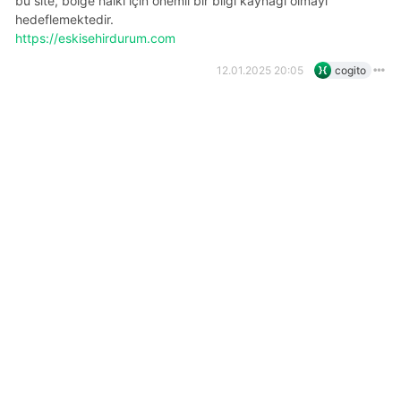
bu site, bölge halkı için önemli bir bilgi kaynağı olmayı
hedeflemektedir.
https://eskisehirdurum.com
12.01.2025 20:05
cogito