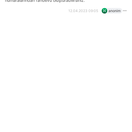
numaralarından randevu oluşturabilirsiniz.
12.04.2023 09:05
anonim