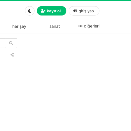
kayıt ol
giriş yap
diğerleri
her şey
sanat