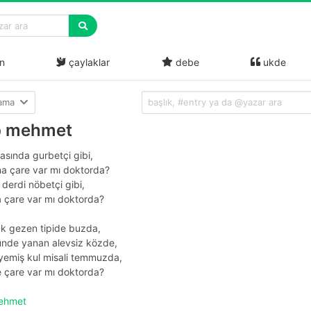
n
çaylaklar
debe
ukde
lama
p mehmet
lasında gurbetçi gibi,
a çare var mı doktorda?
 derdi nöbetçi gibi,
a çare var mı doktorda?
ak gezen tipide buzda,
ünde yanan alevsiz közde,
yemiş kul misali temmuzda,
 çare var mı doktorda?
mehmet