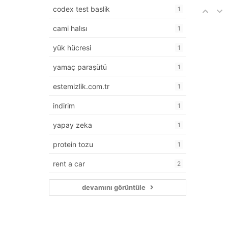
codex test baslik
1
cami halısı
1
yük hücresi
1
yamaç paraşütü
1
estemizlik.com.tr
1
indirim
1
yapay zeka
1
protein tozu
1
rent a car
2
devamını görüntüle