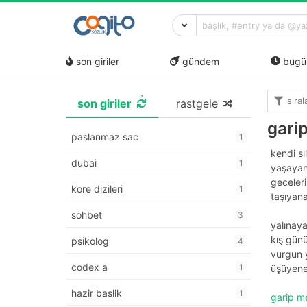
son giriler
gündem
bugü
sıra
son giriler
rastgele
gari
paslanmaz sac
1
kendi sı
dubai
1
yaşayan
geceleri
kore dizileri
1
taşıyan
sohbet
3
yalınay
kış gün
psikolog
4
vurgun 
codex a
1
üşüyene
hazir baslik
1
garip 