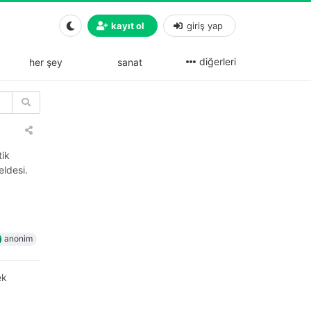
kayıt ol
giriş yap
diğerleri
her şey
sanat
tik
eldesi.
anonim
ek