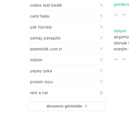
gezilec
codex test baslik
1
cami halısı
1
yük hücresi
1
dalyan
akşamüst
yamaç paraşütü
1
olursak 
estemizlik.com.tr
enerjim 
1
indirim
1
yapay zeka
1
protein tozu
1
rent a car
2
devamını görüntüle