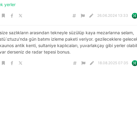
ek yerler
26.06.2024 13:33
size sazlıkların arasından tekneyle süzülüp kaya mezarlarına selam,
ü i̇ztuzu’nda gün batımı izleme paketi veriyor. gezileceklere gelece
kaunos antik kenti, sultaniye kaplıcaları, yuvarlakçay gibi yerler olabili
var derseniz de radar tepesi bonus.
18.08.2025 07:35