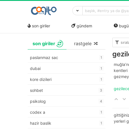
son giriler
gündem
bugü
sıra
son giriler
rastgele
gezil
paslanmaz sac
1
muğla’nı
dubai
1
kentleri
gezmeyi 
kore dizileri
1
gezilec
sohbet
3
psikolog
4
codex a
1
gittiği
yerleri
hazir baslik
1