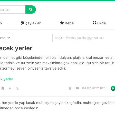
n
çaylaklar
debe
ukde
lama
ecek yerler
n cennet gibi köşelerinden biri olan dalyan, plajları, kral mezarı ve an
 ile tarihin ve turizmin yaz mevsiminde çok canlı olduğu şirin bir tatil b
görmeyi seven biriyseniz tavsiye edilir.
ek yerler
04.07.2022 10:13
niz her yerde yapılacak muhteşem şeyleri keşfedin. muhteşem gezilec
 gitmeden önce keşfedin.