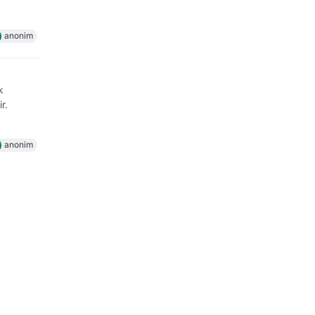
anonim
k
r.
anonim