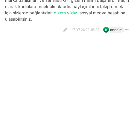
marka danışmanı ve senaristliktir. gizem hanım başarılı bir kadın
olarak kadınlara örnek olmaktadır. paylaşımlarını takip etmek
için sizlerde bağlantıdan
gizem yıldız
sosyal medya hesabına
ulaşabilirsiniz.
17.07.2022 15:23
anonim