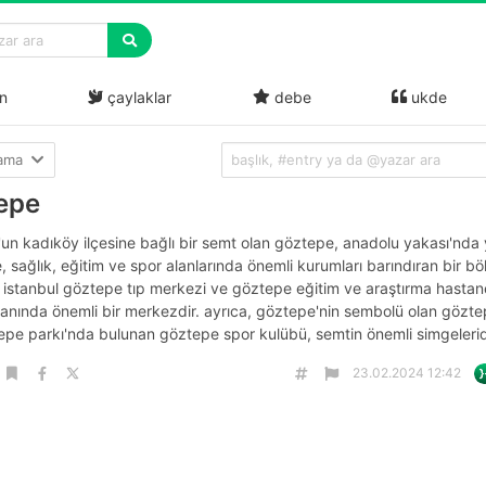
n
çaylaklar
debe
ukde
lama
epe
l'un kadıköy ilçesine bağlı bir semt olan göztepe, anadolu yakası'nda y
 sağlık, eğitim ve spor alanlarında önemli kurumları barındıran bir böl
e i̇stanbul göztepe tıp merkezi ve göztepe eğitim ve araştırma hastan
lanında önemli bir merkezdir. ayrıca, göztepe'nin sembolü olan gözte
epe parkı'nda bulunan göztepe spor kulübü, semtin önemli simgelerid
23.02.2024 12:42