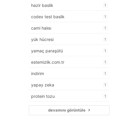
hazir baslik
1
codex test baslik
1
cami halısı
1
yük hücresi
1
yamaç paraşütü
1
estemizlik.com.tr
1
indirim
1
yapay zeka
1
protein tozu
1
devamını görüntüle