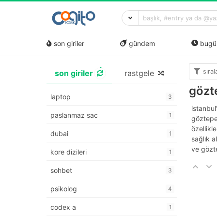
son giriler
gündem
bugü
sıra
son giriler
rastgele
gözt
laptop
3
i̇stanbu
paslanmaz sac
1
göztepe,
özellikl
dubai
1
sağlık a
ve gözt
kore dizileri
1
sohbet
3
psikolog
4
codex a
1