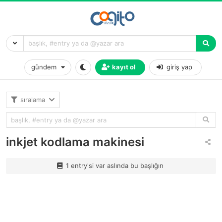
gündem
kayıt ol
giriş yap
sıralama
inkjet kodlama makinesi
1 entry'si var aslında bu başlığın