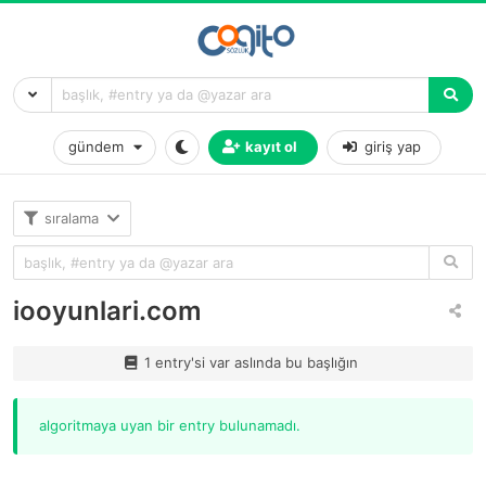
gündem
kayıt ol
giriş yap
sıralama
iooyunlari.com
1 entry'si var aslında bu başlığın
algoritmaya uyan bir entry bulunamadı.