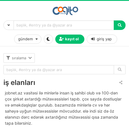
gündem
kayıt ol
giriş yap
sıralama
iş elanları
jobnet.az vasitəsi ilə minlərlə insan iş sahibi olub və 100-dən
çox şirkət axtardığı mütəxəssisləri tapıb. çox sayda dostluqlar
və əməkdaşlıqlar qurulub. bazamızda minlərlə cv və hər
sahəyə uyğun mütəxəssislər mövcuddur. elə indi siz də öz
elanınızı dərc edərək axtardığınız mütəxəssisi qısa zamanda
tapa bilərsiniz.