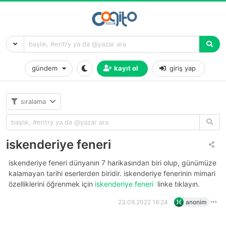
gündem
kayıt ol
giriş yap
sıralama
iskenderiye feneri
i̇skenderiye feneri dünyanın 7 harikasından biri olup, günümüze
kalamayan tarihi eserlerden biridir. i̇skenderiye fenerinin mimari
özelliklerini öğrenmek için
i̇skenderiye feneri
linke tıklayın.
23.09.2022 16:24
anonim