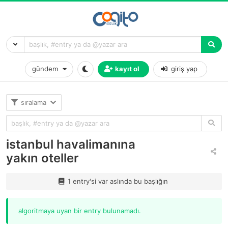
gündem
kayıt ol
giriş yap
sıralama
istanbul havalimanına
yakın oteller
1 entry'si var aslında bu başlığın
algoritmaya uyan bir entry bulunamadı.