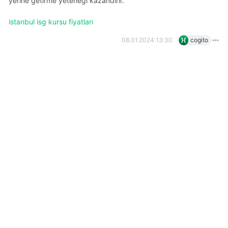
yerine getirme yeteneği kazandırır.
i̇stanbul isg kursu fiyatları
08.01.2024 13:30
cogito