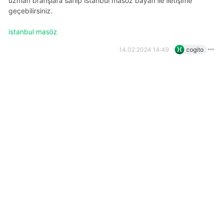
uzman branşlara sahip i̇stanbul masöz bayan ile iletişime
geçebilirsiniz.
i̇stanbul masöz
14.02.2024 14:49
cogito