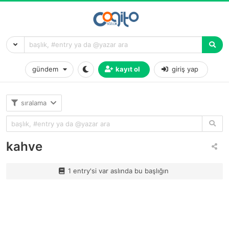
gündem
kayıt ol
giriş yap
sıralama
kahve
1 entry'si var aslında bu başlığın