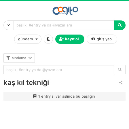
gündem
kayıt ol
giriş yap
sıralama
kaş kıl tekniği
1 entry'si var aslında bu başlığın