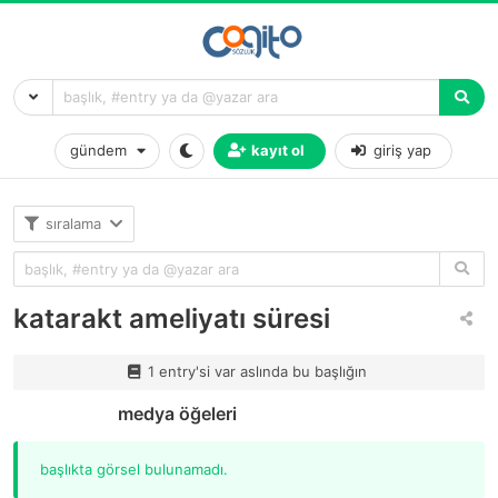
gündem
kayıt ol
giriş yap
sıralama
katarakt ameliyatı süresi
1 entry'si var aslında bu başlığın
medya öğeleri
başlıkta görsel bulunamadı.