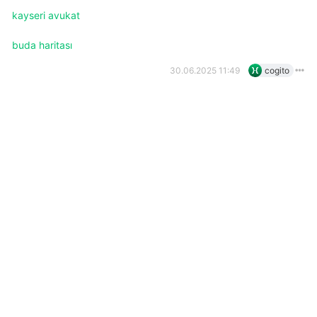
kayseri avukat
buda haritası
30.06.2025 11:49
cogito