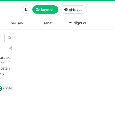
kayıt ol
giriş yap
diğerleri
her şey
sanat
lardaki
rın
ostalji
iyor.
cogito