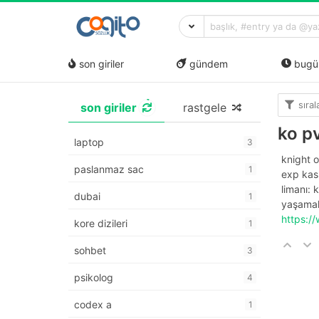
son giriler
gündem
bugü
sıra
son giriler
rastgele
ko p
laptop
3
knight o
paslanmaz sac
1
exp kasm
limanı: 
dubai
1
yaşamak
https:/
kore dizileri
1
sohbet
3
psikolog
4
codex a
1