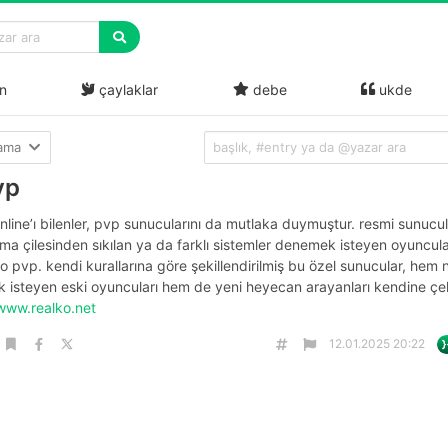
n
çaylaklar
debe
ukde
lama
vp
nline’ı bilenler, pvp sunucularını da mutlaka duymuştur. resmi sunucu
a çilesinden sıkılan ya da farklı sistemler denemek isteyen oyuncula
ko pvp. kendi kurallarına göre şekillendirilmiş bu özel sunucular, hem n
 isteyen eski oyuncuları hem de yeni heyecan arayanları kendine çek
/www.realko.net
12.01.2025 20:22