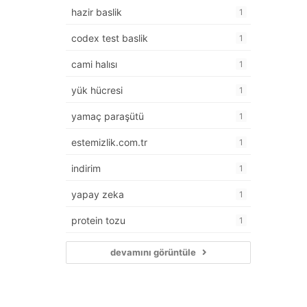
hazir baslik
1
codex test baslik
1
cami halısı
1
yük hücresi
1
yamaç paraşütü
1
estemizlik.com.tr
1
indirim
1
yapay zeka
1
protein tozu
1
devamını görüntüle