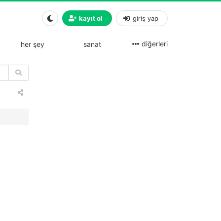
kayıt ol
giriş yap
diğerleri
her şey
sanat