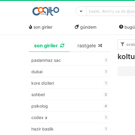
son giriler
gündem
bugü
sıra
son giriler
rastgele
kolt
paslanmaz sac
1
dubai
1
kore dizileri
1
sohbet
3
psikolog
4
codex a
1
hazir baslik
1