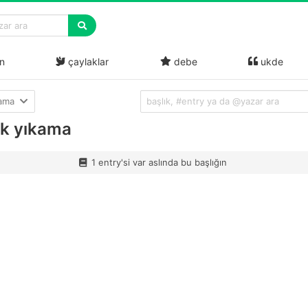
n
çaylaklar
debe
ukde
lama
uk yıkama
1 entry'si var aslında bu başlığın