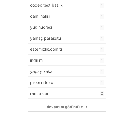
codex test baslik
1
cami halısı
1
yük hücresi
1
yamaç paraşütü
1
estemizlik.com.tr
1
indirim
1
yapay zeka
1
protein tozu
1
rent a car
2
devamını görüntüle