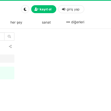
kayıt ol
giriş yap
diğerleri
her şey
sanat