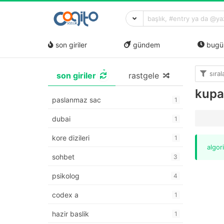
son giriler
gündem
bugü
sıra
son giriler
rastgele
kupa
paslanmaz sac
1
dubai
1
kore dizileri
1
algor
sohbet
3
psikolog
4
codex a
1
hazir baslik
1