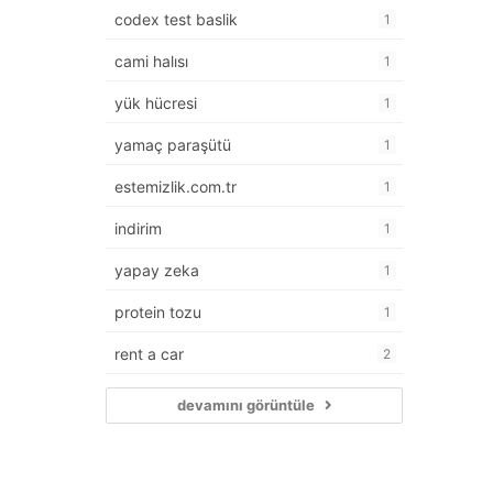
codex test baslik
1
cami halısı
1
yük hücresi
1
yamaç paraşütü
1
estemizlik.com.tr
1
indirim
1
yapay zeka
1
protein tozu
1
rent a car
2
devamını görüntüle